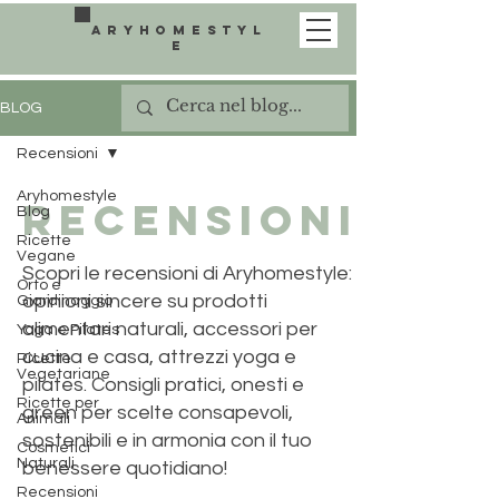
aryhomestyl
e
BLOG
Recensioni
Aryhomestyle
Recensioni
Blog
Ricette
Vegane
Scopri le recensioni di Aryhomestyle:
Orto e
opinioni sincere su prodotti
Giardinaggio
alimentari naturali, accessori per
Yoga e Pilates
cucina e casa, attrezzi yoga e
Ricette
Vegetariane
pilates. Consigli pratici, onesti e
Ricette per
green per scelte consapevoli,
Animali
sostenibili e in armonia con il tuo
Cosmetici
Naturali
benessere quotidiano!
Recensioni