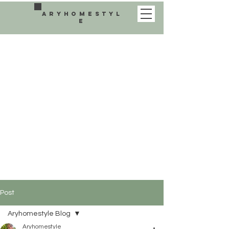
aryhomestyl
e
Post
Aryhomestyle Blog
Aryhomestyle