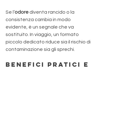
Se l’
odore
 diventa rancido o la 
consistenza cambia in modo 
evidente, è un segnale che va 
sostituito. In viaggio, un formato 
piccolo dedicato riduce sia il rischio di 
contaminazione sia gli sprechi.
Benefici pratici e 
benefici 
mentali/sensoria
li
Sul 
piano pratico
, l’oleolito di 
calendula è apprezzato per la 
sensazione emolliente e per il comfort 
che dà a pelle secca e pelle sensibile, 
soprattutto quando vuoi ridurre la 