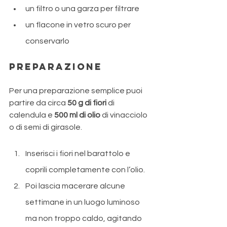
un filtro o una garza per filtrare
un flacone in vetro scuro per 
conservarlo
Preparazione 
Per una preparazione semplice puoi 
partire da circa 
50 g di fiori
 di 
calendula e 
500 ml di olio
 di vinacciolo 
o di semi di girasole. 
Inserisci i fiori nel barattolo e 
coprili completamente con l’olio.
Poi lascia macerare alcune 
settimane in un luogo luminoso 
ma non troppo caldo, agitando 