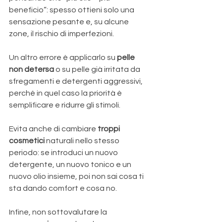
beneficio”: spesso ottieni solo una 
sensazione pesante e, su alcune 
zone, il rischio di imperfezioni. 
Un altro errore è applicarlo su 
pelle 
non detersa
 o su pelle già irritata da 
sfregamenti e detergenti aggressivi, 
perché in quel caso la priorità è 
semplificare e ridurre gli stimoli. 
Evita anche di cambiare 
troppi 
cosmetici
 naturali nello stesso 
periodo: se introduci un nuovo 
detergente, un nuovo tonico e un 
nuovo olio insieme, poi non sai cosa ti 
sta dando comfort e cosa no. 
Infine, non sottovalutare la 