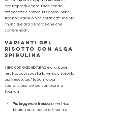
Anche 
alzare troppo la fiamma
 è 
controproducente: rischi fondo 
attaccato e chicchi irregolari. Infine, 
fiori non edibili o non certificati: meglio 
rinunciare alla decorazione che 
correre rischi.
Varianti del 
risotto con alga 
spirulina
Il 
riso con alga spirulina
 è una base 
neutra: puoi spostarlo verso un profilo 
più fresco, più “fusion” o più 
sostanzioso, senza cambiare la 
tecnica.
Più leggera e fresca:
 servi il riso 
tiepido con scorza di limone e 