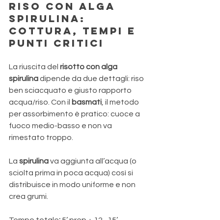
Riso con alga 
spirulina: 
cottura, tempi e 
punti critici
La riuscita del 
risotto con alga 
spirulina
 dipende da due dettagli: riso 
ben sciacquato e giusto rapporto 
acqua/riso. Con il 
basmati
, il metodo 
per assorbimento è pratico: cuoce a 
fuoco medio-basso e non va 
rimestato troppo. 
La 
spirulina 
va aggiunta all’acqua (o 
sciolta prima in poca acqua) così si 
distribuisce in modo uniforme e non 
crea grumi.