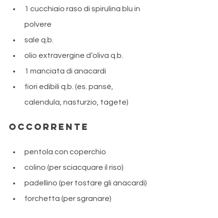
1 cucchiaio raso di spirulina blu in 
polvere
sale q.b.
olio extravergine d’oliva q.b.
1 manciata di anacardi
fiori edibili q.b. (es. pansé, 
calendula, nasturzio, tagete)
Occorrente
pentola con coperchio
colino (per sciacquare il riso)
padellino (per tostare gli anacardi)
forchetta (per sgranare)