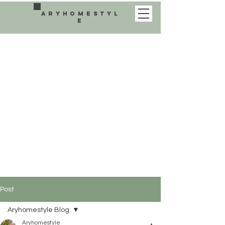
aryhomestyl
e
Post
Aryhomestyle Blog
Aryhomestyle