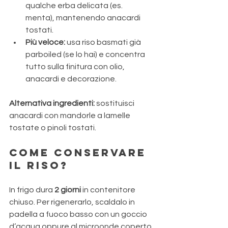
qualche erba delicata (es. 
menta), mantenendo anacardi 
tostati.
Più veloce:
 usa riso basmati già 
parboiled (se lo hai) e concentra 
tutto sulla finitura con olio, 
anacardi e decorazione.
Alternativa ingredienti:
 sostituisci 
anacardi con mandorle a lamelle 
tostate o pinoli tostati.
Come conservare 
il riso?
In frigo dura 
2 giorni
 in contenitore 
chiuso. Per rigenerarlo, scaldalo in 
padella a fuoco basso con un goccio 
d’acqua oppure al microonde coperto 