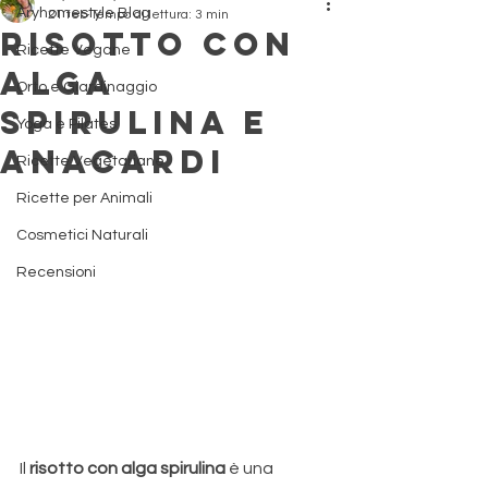
Aryhomestyle Blog
21 feb
Tempo di lettura: 3 min
Risotto con
Ricette Vegane
Alga
Orto e Giardinaggio
Spirulina e
Yoga e Pilates
Anacardi
Ricette Vegetariane
Ricette per Animali
Cosmetici Naturali
Recensioni
Il 
risotto con alga spirulina
 è una 