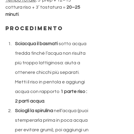
Tempo totale
:
 5’ prep + 12–15’ 
cottura riso + 3’ tostatura = 
20–25 
minuti
.
Procedimento
Sciacqua il basmati
 sotto acqua 
fredda finché l’acqua non risulta 
più troppo lattiginosa: aiuta a 
ottenere chicchi più separati. 
Metti il riso in pentola e aggiungi 
acqua con rapporto 
1 parte riso : 
2 parti acqua
. 
Sciogli la spirulina
 nell’acqua (puoi 
stemperarla prima in poca acqua 
per evitare grumi), poi aggiungi un 