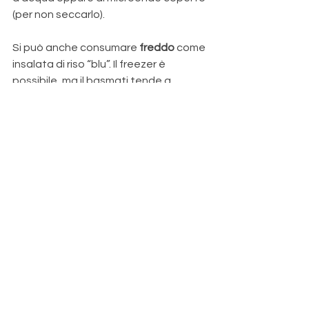
(per non seccarlo). 
Si può anche consumare 
freddo 
come 
insalata di riso “blu”. Il freezer è 
possibile, ma il basmati tende a 
perdere un po’ di fragranza.
Abbinamenti e 
servizio
Servilo come contorno 
scenografico 
o 
come piatto unico leggero, 
aggiungendo una componente 
proteica o vegetale a seconda 
dell’occasione.
Ottimo come contorno con verdure 
croccanti, legumi o un secondo 