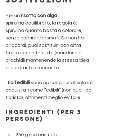
sostituzioni 
Per un 
risotto con alga 
spirulina
 equilibrato, la regola è: 
spirulina quanto basta a colorare, 
senza coprire il basmati. Se non hai 
anacardi, puoi sostituirli con altra 
frutta secca tostata (mandorle o 
arachidi) mantenendo la stessa idea 
di contrasto croccante. 
I
 fiori edibili
 sono opzionali: usali solo se 
acquistati come “edibili” (non quelli da 
fiorista), altrimenti meglio evitare.
Ingredienti (per 3 
persone)
250 g riso basmati