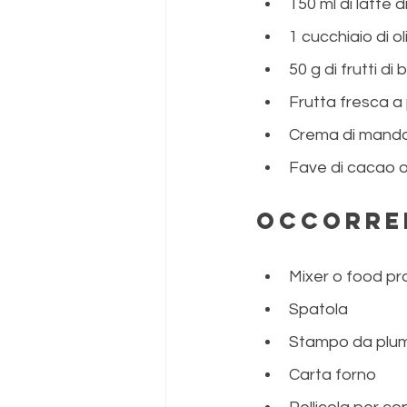
150 ml di latte 
1 cucchiaio di ol
50 g di frutti di 
Frutta fresca a 
Crema di mandor
Fave di cacao o 
Occorre
Mixer o food p
Spatola
Stampo da plu
Carta forno