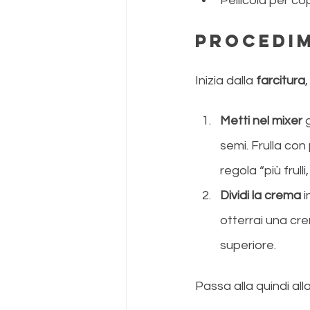
Pellicola per co
Procedi
Inizia dalla 
farcitura
Metti nel mixer
 
semi. Frulla con
regola “più frulli
Dividi la crema
 
otterrai una cr
superiore.
Passa alla quindi alla