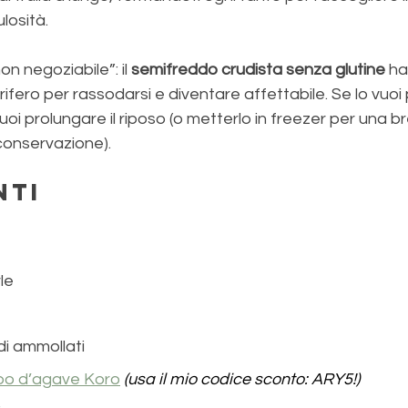
ulosità.
on negoziabile”: il 
semifreddo crudista senza glutine
 ha
gorifero per rassodarsi e diventare affettabile. Se lo vuo
uoi prolungare il riposo (o metterlo in freezer per una b
 conservazione).
nti
le
di ammollati
po d’agave Koro
(usa il mio codice sconto: ARY5!)