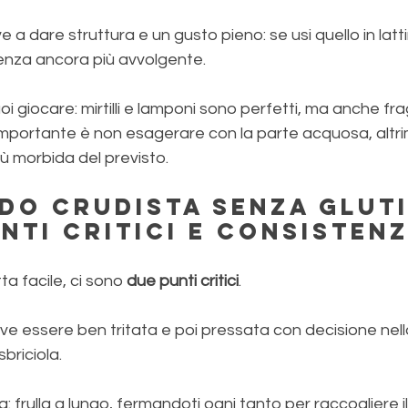
ve a dare struttura e un gusto pieno: se usi quello in latt
tenza ancora più avvolgente.
oi giocare: mirtilli e lamponi sono perfetti, ma anche fra
importante è non esagerare con la parte acquosa, altri
ù morbida del previsto.
do crudista senza gluti
unti critici e consisten
a facile, ci sono 
due punti critici
. 
eve essere ben tritata e poi pressata con decisione nel
sbriciola. 
a: frulla a lungo, fermandoti ogni tanto per raccogliere 