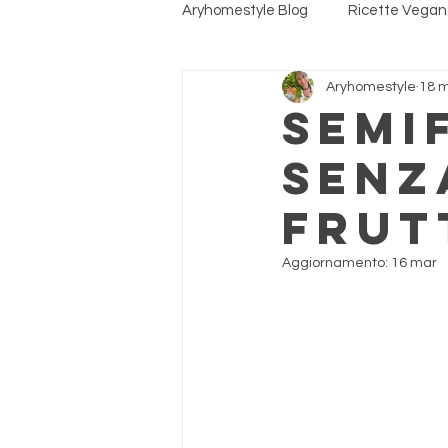
Aryhomestyle Blog
Ricette Vega
Aryhomestyle
18 
Ricette per Animali
Cosmetic
Semi
senz
frut
Aggiornamento:
16 mar