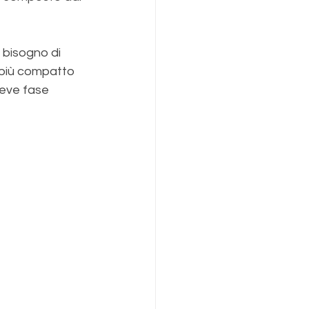
 bisogno di 
i più compatto 
reve fase 