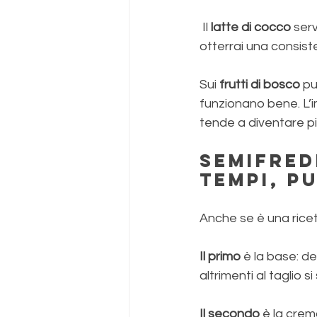
 Il 
latte di cocco
 ser
otterrai una consis
Sui 
frutti di bosco
 pu
funzionano bene. L’
tende a diventare pi
Semifred
tempi, p
Anche se è una ricett
Il primo
 è la base: d
altrimenti al taglio si 
Il secondo
 è la crem