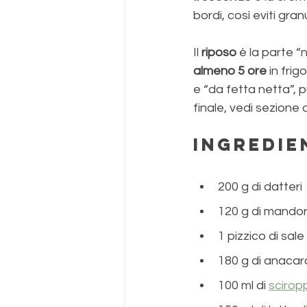
bordi, così eviti gran
Il 
riposo 
è la parte “n
almeno 5 ore
 in fri
e “da fetta netta”, p
finale, vedi sezione
Ingredie
200 g di datteri
120 g di mandor
1 pizzico di sale
180 g di anacar
100 ml di 
scirop