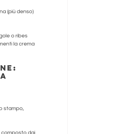
ina (più denso) 
gole o ribes 
menti la crema 
ne: 
za
lo stampo, 
il composto dai 