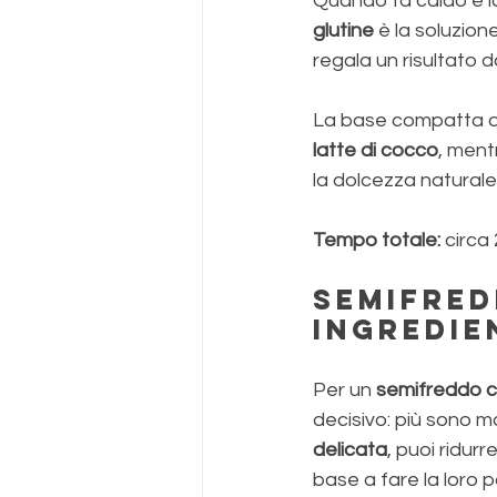
Quando fa caldo e la
glutine
 è la soluzion
regala un risultato d
La base compatta d
latte di cocco
, ment
la dolcezza naturale
Tempo totale:
 circa
Semifred
ingredie
Per un 
semifreddo c
decisivo: più sono mo
delicata
, puoi ridur
base a fare la loro p