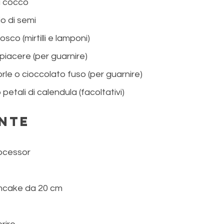
di cocco
io di semi
bosco (mirtilli e lamponi)
piacere (per guarnire)
le o cioccolato fuso (per guarnire)
petali di calendula (facoltativi)
nte
rocessor
mcake da 20 cm