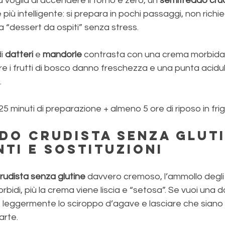
 voglia di accendere il forno è zero, un 
semifreddo crud
e più intelligente: si prepara in pochi passaggi, non richi
a “dessert da ospiti” senza stress. 
i 
datteri 
e 
mandorle 
contrasta con una crema morbida 
re i frutti di bosco danno freschezza e una punta acidul
.
 25 minuti di preparazione + almeno 5 ore di riposo in frig
do crudista senza gluti
nti e sostituzioni
rudista senza glutine
 davvero cremoso, l’ammollo degli
rbidi, più la crema viene liscia e “setosa”. Se vuoi una 
re leggermente lo sciroppo d’agave e lasciare che siano i
arte.