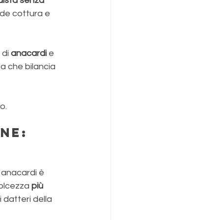
ista senza 
ede cottura e 
di 
anacardi 
e 
a che bilancia 
o.
ne: 
 anacardi è 
dolcezza 
più 
 datteri della 