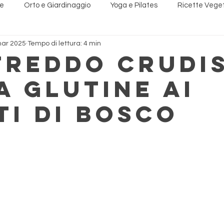
ne
Orto e Giardinaggio
Yoga e Pilates
Ricette Vege
mar 2025
Tempo di lettura: 4 min
i Naturali
Recensioni
freddo crudi
a glutine ai
ti di bosco