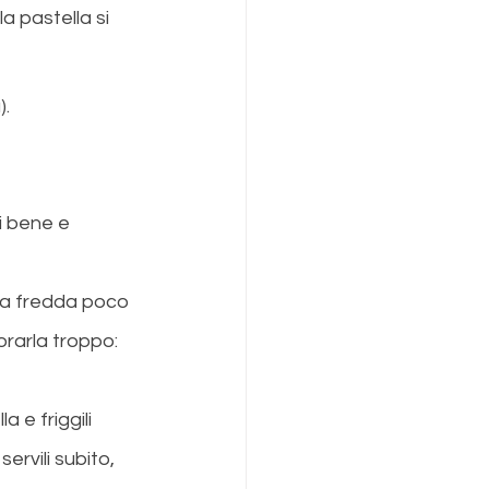
la pastella si 
).
li bene e 
qua fredda poco 
rarla troppo: 
a e friggili 
ervili subito, 