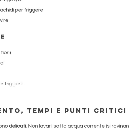
rachidi per friggere
vire
e 
fiori)
la
r friggere
nto, tempi e punti critici
sono delicati
. Non lavarli sotto acqua corrente (si rovinan