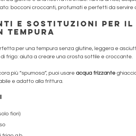
ltato: bocconi croccanti, profumati e perfetti da servire c
ti e sostituzioni per il
in tempura
rfetta per una tempura senza glutine, leggera e asciutt
i frigo: aiuta a creare una crosta sottile e croccante. 
cora più “spumosa”, puoi usare 
acqua frizzante
 ghiaccia
abile e adatto alla frittura.
i 
solo fiori)
iso
frigo q.b.