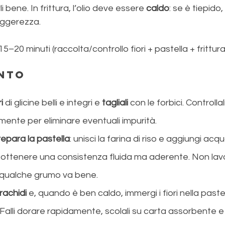
li bene. In frittura, l’olio deve essere 
caldo
: se è tiepido, 
eggerezza.
 15–20 minuti (raccolta/controllo fiori + pastella + frittura
nto
i 
di glicine belli e integri e 
tagliali 
con le forbici. Controlla
amente per eliminare eventuali impurità.
repara la pastella
: unisci la farina di riso e aggiungi ac
a ottenere una consistenza fluida ma aderente. Non lavo
 qualche grumo va bene.
arachidi
 e, quando è ben caldo, immergi i fiori nella pastell
 Falli dorare rapidamente, scolali su carta assorbente e s