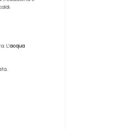
aldi.
 
a. L’
acqua
ta. 