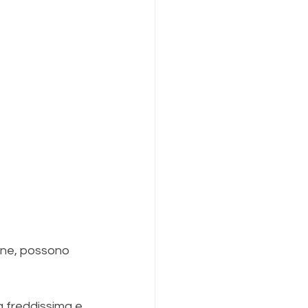
ione, possono 
a freddissima e 