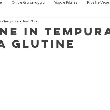
ne
Orto e Giardinaggio
Yoga e Pilates
Ricette Vege
eb
Tempo di lettura: 3 min
i Naturali
Recensioni
ine in Tempur
a Glutine