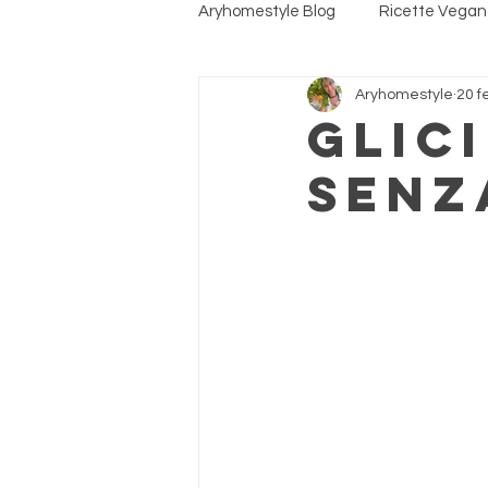
Aryhomestyle Blog
Ricette Vega
Aryhomestyle
20 f
Ricette per Animali
Cosmetic
Glic
senz