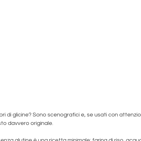
ori di glicine? Sono scenografici e, se usati con attenz
to davvero originale. 
senza glutine è una ricetta minimale: farina di riso, acqu