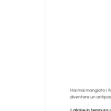
Hai mai mangiato i fi
diventare un antipas
Il 
glicine in tempura
 