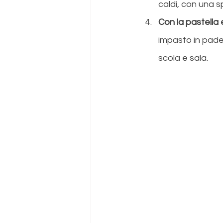
caldi, con una s
Con la pastella e 
impasto in padel
scola e sala.