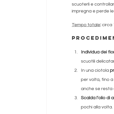
scuoterli e controllar
impregna e perde l
Tempo totale
:
 circa
Procedime
Individua dei fior
scuotili delicat
In una ciotola 
p
per volta, fino 
anche se resta
Scalda l’olio di 
pochi alla volta.